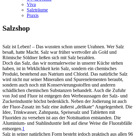
Viva
Salzträume
Praxis
Salzshop
Salz ist Leben! – Das wussten schon unsere Urahnen. Wer Salz
besaß, hatte Macht. Salz war früher wertvoller als Gold und
Römische Söldner ließen sich mit Salz bezahlen.
Doch das Salz, das wir normalerweise in unserer Küche stehen
haben, ist in Wirklichkeit kein Salz, sondern ein chemisches
Produkt, bestehend aus Natrium und Chlorid. Das natürliche Salz
wird nicht nur seiner Mineralien und Spurenelementen beraubt,
sondern auch noch mit Konservierungsstoffen und anderen
schädlichen chemischen Substanzen behandelt. Auch die Zufuhr
von Jod und Fluor ist entgegen den Werbeaussagen der Salz- und
Zuckerindustrie höchst bedenklich. Neben der Jodierung ist auch
der Fluor-Zusatz im Salz eine äußerst „delikate“ Angelegenheit. Die
Idee, Trinkwasser, Zahnpasta, Speisesalz und Tabletten mit
Fluoriden zu versehen ist aus der Notsituation entstanden. Die
Aluminium- und Stahlindustrie ließ auf diese Weise die Fluorabfälle
entsorgen.
1
Salz in seiner natürlichen Form besteht jedoch praktisch aus allen 96