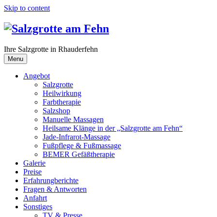
Skip to content
Ihre Salzgrotte in Rhauderfehn
Menu
Angebot
Salzgrotte
Heilwirkung
Farbtherapie
Salzshop
Manuelle Massagen
Heilsame Klänge in der „Salzgrotte am Fehn“
Jade-Infrarot-Massage
Fußpflege & Fußmassage
BEMER Gefäßtherapie
Galerie
Preise
Erfahrungberichte
Fragen & Antworten
Anfahrt
Sonstiges
TV & Presse