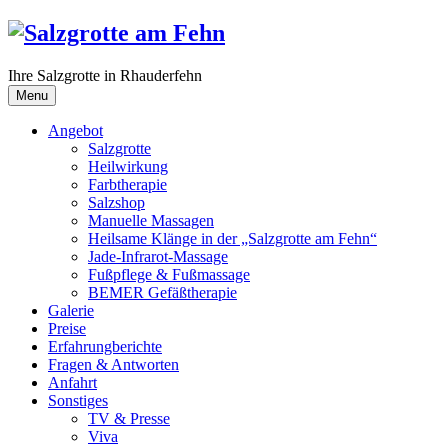
Skip
to
content
Ihre Salzgrotte in Rhauderfehn
Menu
Angebot
Salzgrotte
Heilwirkung
Farbtherapie
Salzshop
Manuelle Massagen
Heilsame Klänge in der „Salzgrotte am Fehn“
Jade-Infrarot-Massage
Fußpflege & Fußmassage
BEMER Gefäßtherapie
Galerie
Preise
Erfahrungberichte
Fragen & Antworten
Anfahrt
Sonstiges
TV & Presse
Viva