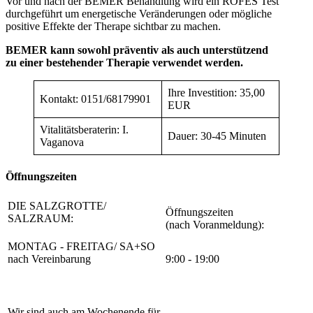
Vor und nach der BEMER Behandlung wird ein ROFES Test
durchgeführt um energetische Veränderungen oder mögliche
positive Effekte der Therape sichtbar zu machen.
BEMER kann sowohl präventiv
als auch unterstützend
zu einer bestehender Therapie
verwendet werden.
Ihre Investition: 35,00
Kontakt: 0151/68179901
EUR
Vitalitätsberaterin: I.
Dauer: 30-45 Minuten
Vaganova
Öffnungszeiten
DIE SALZGROTTE/
Öffnungszeiten
SALZRAUM:
(nach Voranmeldung):
MONTAG - FREITAG/ SA+SO
nach Vereinbarung
9:00 - 19:00
Wir sind auch am Wochenende für